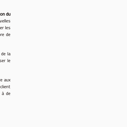
ion du
elles
er les
bre de
 de la
ser le
e aux
client
e à de