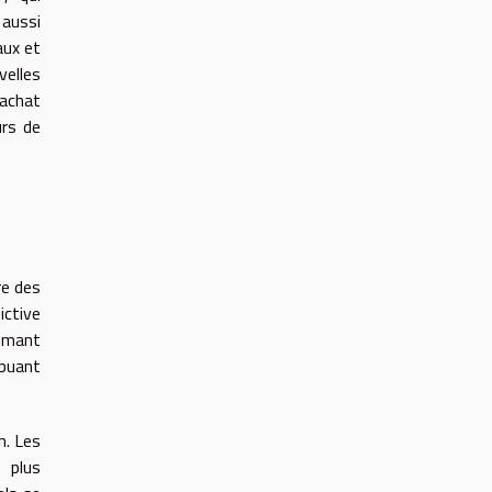
 aussi
aux et
elles
'achat
urs de
re des
ictive
ammant
ibuant
n. Les
 plus