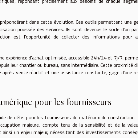
cifiques, répondant précisément aux besoins de chaque segme
prépondérant dans cette évolution. Ces outils permettent une g
alisation poussée des services. Ils sont devenus le socle d'un pa
ction est l'opportunité de collecter des informations pour af
à une expérience d'achat optimisée, accessible 24h/24 et 7j/7, perm
is leur chantier ou bureau, sans intermédiaire. Cette proximité di
ce après-vente réactif et une assistance constante, gage d'une re
numérique pour les fournisseurs
ude de défis pour les fournisseurs de matériaux de construction.
cupation majeure, compte tenu de la sensibilité et de la vale
 ainsi un enjeu majeur, nécessitant des investissements consé