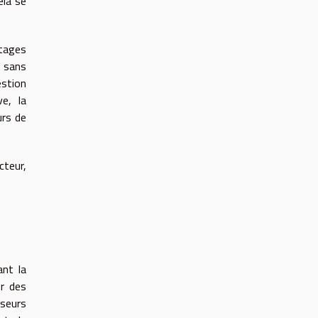
ela se
tages
t sans
estion
e, la
urs de
cteur,
ant la
er des
sseurs