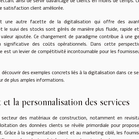
tant ainsi de servir davantage de clients en moins de temps. C
e satisfaction client améliorée.
t une autre facette de la digitalisation qui offre des avan
 le suivi des stocks sont gérés de manière plus fluide, rapide e
 à valeur ajoutée. Ce changement de paradigme contribue à une g
significative des coûts opérationnels. Dans cette perspectiv
e est un levier de compétitivité incontournable pour les fournisse
 découvrir des exemples concrets liés à la digitalisation dans ce se
r de plus amples informations.
t et la personnalisation des services
e secteur des matériaux de construction, notamment en revisit
ploitation des données clients se révèle primordiale pour propos
nt. Grâce à la segmentation client et au marketing ciblé, les fourni