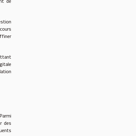
nt de
estion
rcours
finer
ettant
gitale
lation
 Parmi
ur des
quents