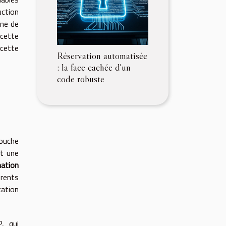
uction
îne de
 cette
 cette
Réservation automatisée
: la face cachée d'un
code robuste
touche
nt une
mation
érents
cation
, qui